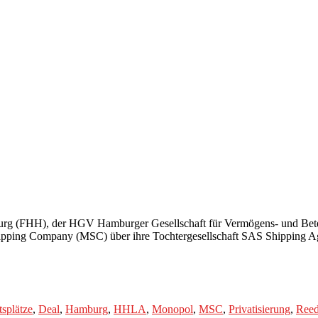
amburg (FHH), der HGV Hamburger Gesellschaft für Vermögens- und 
pping Company (MSC) über ihre Tochtergesellschaft SAS Shipping Ag
tsplätze
,
Deal
,
Hamburg
,
HHLA
,
Monopol
,
MSC
,
Privatisierung
,
Reed