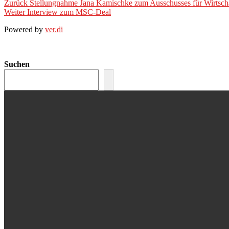
Zurück
Stellungnahme Jana Kamischke zum Ausschusses für Wirtsch
Weiter
Interview zum MSC-Deal
Powered by
ver.di
Suchen