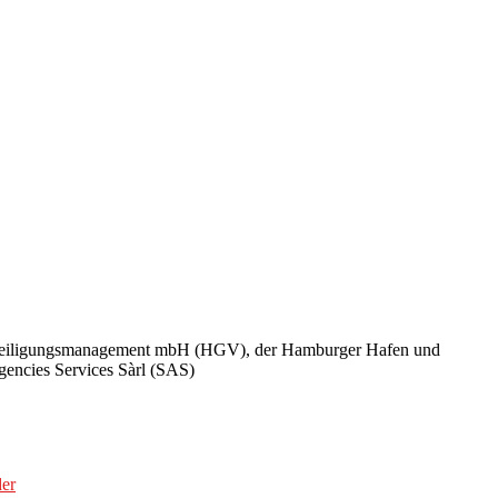
Beteiligungsmanagement mbH (HGV), der Hamburger Hafen und
encies Services Sàrl (SAS)
er