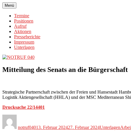
Menü
NOTRUF 040
Den HHLA-MSC-Deal stoppen!
Termine
Positionen
Aufruf
Aktionen
Presseberichte
Impressum
Unterlagen
Mitteilung des Senats an die Bürgerschaft
Strategische Partnerschaft zwischen der Freien und Hansestadt H
Logistik Aktiengesellschaft (HHLA) und der MSC Mediterranean Shi
Drucksache 22/
14401
notruf040
13. Februar 2024
27. Februar 2024
Unterlagen
Arbei