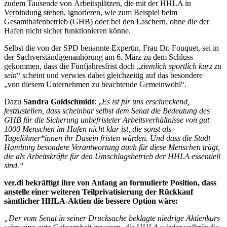
zudem Tausende von Arbeitsplätzen, die mit der HHLA in
Verbindung stehen, ignorieren, wie zum Beispiel beim
Gesamthafenbetrieb (GHB) oder bei den Laschern, ohne die der
Hafen nicht sicher funktionieren könne.
Selbst die von der SPD benannte Expertin, Frau Dr. Fouquet, sei in
der Sachverständigenanhörung am 6. März zu dem Schluss
gekommen, dass die Fünfjahresfrist doch „
ziemlich sportlich kurz zu
sein
“ scheint und verwies dabei gleichzeitig auf das besondere
„von diesem Unternehmen zu beachtende Gemeinwohl“.
Dazu
Sandra Goldschmidt
: „
Es ist für uns erschreckend,
festzustellen, dass scheinbar selbst dem Senat die Bedeutung des
GHB für die Sicherung unbefristeter Arbeitsverhältnisse von gut
1000 Menschen im Hafen nicht klar ist, die sonst als
Tagelöhner*innen ihr Dasein fristen würden. Und dass die Stadt
Hamburg besondere Verantwortung auch für diese Menschen trägt,
die als Arbeitskräfte für den Umschlagsbetrieb der HHLA essentiell
sind.“
ver.di bekräftigt ihre von Anfang an formulierte Position, dass
anstelle einer weiteren Teilprivatisierung der Rückkauf
sämtlicher HHLA-Aktien die bessere Option wäre:
„Der vom Senat in seiner Drucksache beklagte niedrige Aktienkurs