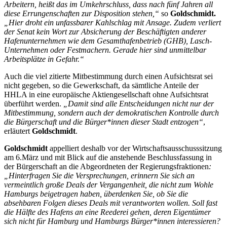
Arbeitern, heißt das im Umkehrschluss, dass nach fünf Jahren all
diese Errungenschaften zur Disposition stehen,“
so
Goldschmidt.
„Hier droht ein unfassbarer Kahlschlag mit Ansage. Zudem verliert
der Senat kein Wort zur Absicherung der Beschäftigten anderer
Hafenunternehmen wie dem Gesamthafenbetrieb (GHB), Lasch-
Unternehmen oder Festmachern. Gerade hier sind unmittelbar
Arbeitsplätze in Gefahr.“
Auch die viel zitierte Mitbestimmung durch einen Aufsichtsrat sei
nicht gegeben, so die Gewerkschaft, da sämtliche Anteile der
HHLA in eine europäische Aktiengesellschaft ohne Aufsichtsrat
überführt werden.
„Damit sind alle Entscheidungen nicht nur der
Mitbestimmung, sondern auch der demokratischen Kontrolle durch
die Bürgerschaft und die Bürger*innen dieser Stadt entzogen“
,
erläutert
Goldschmidt
.
Goldschmidt
appelliert deshalb vor der Wirtschaftsausschusssitzung
am 6.März und mit Blick auf die anstehende Beschlussfassung in
der Bürgerschaft an die Abgeordneten der Regierungsfraktionen
:
„Hinterfragen Sie die Versprechungen, erinnern Sie sich an
vermeintlich große Deals der Vergangenheit, die nicht zum Wohle
Hamburgs beigetragen haben, überdenken Sie, ob Sie die
absehbaren Folgen dieses Deals mit verantworten wollen. Soll fast
die Hälfte des Hafens an eine Reederei gehen, deren Eigentümer
sich nicht für Hamburg und Hamburgs Bürger*innen interessieren?