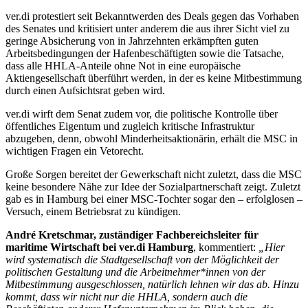
ver.di protestiert seit Bekanntwerden des Deals gegen das Vorhaben
des Senates und kritisiert unter anderem die aus ihrer Sicht viel zu
geringe Absicherung von in Jahrzehnten erkämpften guten
Arbeitsbedingungen der Hafenbeschäftigten sowie die Tatsache,
dass alle HHLA-Anteile ohne Not in eine europäische
Aktiengesellschaft überführt werden, in der es keine Mitbestimmung
durch einen Aufsichtsrat geben wird.
ver.di wirft dem Senat zudem vor, die politische Kontrolle über
öffentliches Eigentum und zugleich kritische Infrastruktur
abzugeben, denn, obwohl Minderheitsaktionärin, erhält die MSC in
wichtigen Fragen ein Vetorecht.
Große Sorgen bereitet der Gewerkschaft nicht zuletzt, dass die MSC
keine besondere Nähe zur Idee der Sozialpartnerschaft zeigt. Zuletzt
gab es in Hamburg bei einer MSC-Tochter sogar den – erfolglosen –
Versuch, einem Betriebsrat zu kündigen.
André Kretschmar, zuständiger Fachbereichsleiter für
maritime Wirtschaft bei ver.di Hamburg
, kommentiert:
„Hier
wird systematisch die Stadtgesellschaft von der Möglichkeit der
politischen Gestaltung und die Arbeitnehmer*innen von der
Mitbestimmung ausgeschlossen, natürlich lehnen wir das ab. Hinzu
kommt, dass wir nicht nur die HHLA, sondern auch die