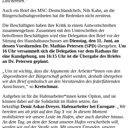
Laschereien.“
Auch ein Brief des MSC-Deutschlandchefs, Nils Kahn, an die
Bürgerschaftsabgeordneten hat die Bedenken nicht zerstreut.
Die Beschäftigten haben ihre Kritik in einem Antwortschreiben
zusammengefasst. Zusammen mit den Unterschriften der
betroffenen Beschäftigten wird eine Delegation den Brief vor der
Sitzung des Haushaltsauschusses am
Dienstag, den 11. Juni, an
dessen Vorsitzenden Dr. Mathias Petersen (SPD)
übergeben.
Um
16 Uhr versammelt sich die Delegation vor dem Rathaus für
eine Kundgebung, um 16:15 Uhr ist die Übergabe des Briefes
an Dr. Petersen geplant.
„Uns ist wichtig, dass die Argumente der Arbeiter*innen von den
Abgeordneten der Bürgerschaft gehört werden, deshalb übergeben
wir den Brief symbolisch an den Vorsitzenden des federführenden
Ausschusses,“
so
Kretschmar.
Aufgeben ist für die Hafenarbeiter*innen keine Option, und sie
können dabei auf die Solidarität im Hafen setzen, das
bekräftigt
Deniz Askar-Dreyer,
Hafenarbeiter bei Eurogate
:
„Wir
bereiten uns ab jetzt auf den Tag X vor. In diesem Moment
mobilisieren wir unsere Leute im Hafen, aber auch darüber hinaus.
An dem Tag, an dem der Senat unseren Hafen verscherbeln will,
werden wir auf der Straße sein. Mit unseren Freunden, unserer