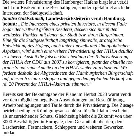
Die weitere Privatisierung des Hamburger Hafens birgt laut ver.di
nicht nur Risiken für die Beschäftigten, sondern gefährdet auch die
Interessen der Stadtgesellschaft.
Sandra Goldschmidt
, Landesbezirksleiterin ver.di Hamburg,
betont:
„Die Interessen eines privaten Investors, in diesem Falle
sogar der weltweit größten Reederei, decken sich nur in den
wenigsten Punkten mit denen der Stadt bzw. ihren Bürgerinnen.
Eine für die Stadtgesellschaft langfristig sinnvolle, strategische
Entwicklung des Hafens, auch unter umwelt- und klimapolitischen
Aspekten, wird durch eine weitere Privatisierung der HHLA deutlich
erschwert. Anstatt die falsche Entscheidung der Teilprivatisierung
der HHLA der CDU aus 2007 zu korrigieren, plant der aktuelle rot-
grüne Senat seine Anteile an der HHLA weiter zu reduzieren. Wir
fordern deshalb die Abgeordneten der Hamburgischen Bürgerschaft
auf, diesen Irrsinn zu stoppen und gegen den geplanten Verkauf von
rd. 20 Prozent der HHLA-Aktien zu stimmen.“
Bereits seit der Bekanntgabe der Pläne im Herbst 2023 warnt ver.di
vor den möglichen negativen Auswirkungen auf Beschäftigung,
Arbeitsbedingungen und Tarife durch die Privatisierung. Die Zusage
betriebsbedingter Kündigungsausschlüsse für fünf Jahre erscheint
als unzureichender Schutz. Gleichzeitig bleibt die Zukunft von über
3000 Beschäftigten in Eurogate, dem Gesamthafenbetrieb, den
Laschereien, Festmachern, Schleppern und weiteren Gewerken
unklar.