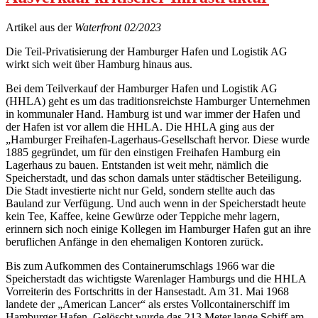
Artikel aus der
Waterfront 02/2023
Die Teil-Privatisierung der Hamburger Hafen und Logistik AG
wirkt sich weit über Hamburg hinaus aus.
Bei dem Teilverkauf der Hamburger Hafen und Logistik AG
(HHLA) geht es um das traditionsreichste Hamburger Unternehmen
in kommunaler Hand. Hamburg ist und war immer der Hafen und
der Hafen ist vor allem die HHLA. Die HHLA ging aus der
„Hamburger Freihafen-Lagerhaus-Gesellschaft hervor. Diese wurde
1885 gegründet, um für den einstigen Freihafen Hamburg ein
Lagerhaus zu bauen. Entstanden ist weit mehr, nämlich die
Speicherstadt, und das schon damals unter städtischer Beteiligung.
Die Stadt investierte nicht nur Geld, sondern stellte auch das
Bauland zur Verfügung. Und auch wenn in der Speicherstadt heute
kein Tee, Kaffee, keine Gewürze oder Teppiche mehr lagern,
erinnern sich noch einige Kollegen im Hamburger Hafen gut an ihre
beruflichen Anfänge in den ehemaligen Kontoren zurück.
Bis zum Aufkommen des Containerumschlags 1966 war die
Speicherstadt das wichtigste Warenlager Hamburgs und die HHLA
Vorreiterin des Fortschritts in der Hansestadt. Am 31. Mai 1968
landete der „American Lancer“ als erstes Vollcontainerschiff im
Hamburger Hafen. Gelöscht wurde das 213 Meter lange Schiff am