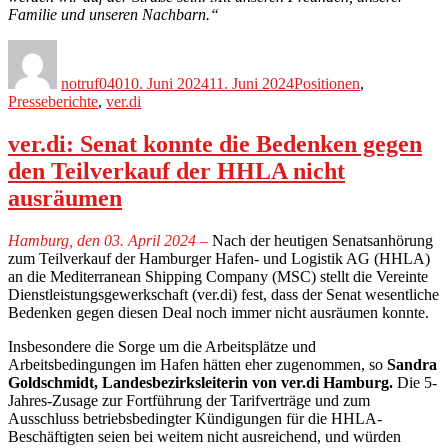
Familie und unseren Nachbarn.“
Autor
Veröffentlicht
Kategorien
am
notruf040
10. Juni 2024
11. Juni 2024
Positionen
,
Presseberichte
,
ver.di
ver.di: Senat konnte die Bedenken gegen
den Teilverkauf der HHLA nicht
ausräumen
Hamburg, den 03. April 2024 –
Nach der heutigen Senatsanhörung
zum Teilverkauf der Hamburger Hafen- und Logistik AG (HHLA)
an die Mediterranean Shipping Company (MSC) stellt die Vereinte
Dienstleistungsgewerkschaft (ver.di) fest, dass der Senat wesentliche
Bedenken gegen diesen Deal noch immer nicht ausräumen konnte.
Insbesondere die Sorge um die Arbeitsplätze und
Arbeitsbedingungen im Hafen hätten eher zugenommen, so
Sandra
Goldschmidt, Landesbezirksleiterin von ver.di Hamburg.
Die 5-
Jahres-Zusage zur Fortführung der Tarifverträge und zum
Ausschluss betriebsbedingter Kündigungen für die HHLA-
Beschäftigten seien bei weitem nicht ausreichend, und würden