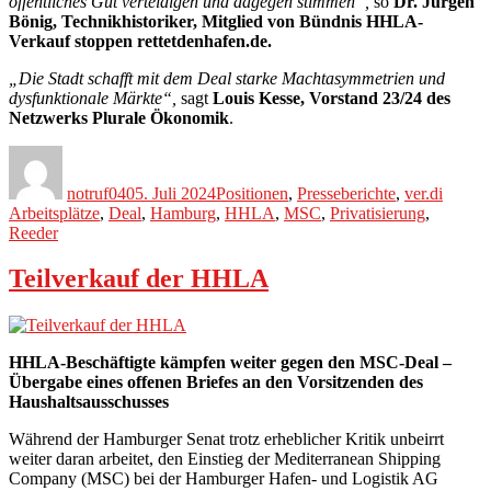
öffentliches Gut verteidigen und dagegen stimmen“,
so
Dr. Jürgen
Bönig, Technikhistoriker, Mitglied von Bündnis HHLA-
Verkauf stoppen rettetdenhafen.de.
„Die Stadt schafft mit dem Deal starke Machtasymmetrien und
dysfunktionale Märkte“,
sagt
Louis Kesse, Vorstand 23/24 des
Netzwerks Plurale Ökonomik
.
Autor
Veröffentlicht
Kategorien
Schlag
am
notruf040
5. Juli 2024
Positionen
,
Presseberichte
,
ver.di
Arbeitsplätze
,
Deal
,
Hamburg
,
HHLA
,
MSC
,
Privatisierung
,
Reeder
Teilverkauf der HHLA
HHLA-Beschäftigte kämpfen weiter gegen den MSC-Deal –
Übergabe eines offenen Briefes an den Vorsitzenden des
Haushaltsausschusses
Während der Hamburger Senat trotz erheblicher Kritik unbeirrt
weiter daran arbeitet, den Einstieg der Mediterranean Shipping
Company (MSC) bei der Hamburger Hafen- und Logistik AG