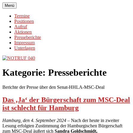
Zum
Menü
NOTRUF 040
Den HHLA-MSC-Deal stoppen!
Inhalt
springen
Termine
Positionen
Aufruf
Aktionen
Presseberichte
Impressum
Unterlagen
Kategorie:
Presseberichte
Berichte der Presse über den Senat-HHLA-MSC-Deal
Das ‚Ja‘ der Bürgerschaft zum MSC-Deal
ist schlecht für Hamburg
Hamburg, den 4. September 2024 –
Nach der heute in zweiter
Lesung erfolgten Zustimmung der Hamburgischen Bürgerschaft
zum MSC-Deal äußert sich
Sandra Goldschmidt,