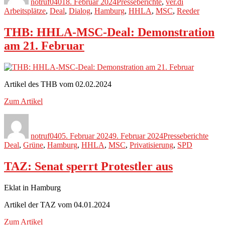
notruf040
18. Februar 2024
Presseberichte
,
ver.di
Arbeitsplätze
,
Deal
,
Dialog
,
Hamburg
,
HHLA
,
MSC
,
Reeder
THB: HHLA-MSC-Deal: Demonstration
am 21. Februar
Artikel des THB vom 02.02.2024
Zum Artikel
Autor
Veröffentlicht
Kategorien
Schl
am
notruf040
5. Februar 2024
9. Februar 2024
Presseberichte
Deal
,
Grüne
,
Hamburg
,
HHLA
,
MSC
,
Privatisierung
,
SPD
TAZ: Senat sperrt Protestler aus
Eklat in Hamburg
Artikel der TAZ vom 04.01.2024
Zum Artikel