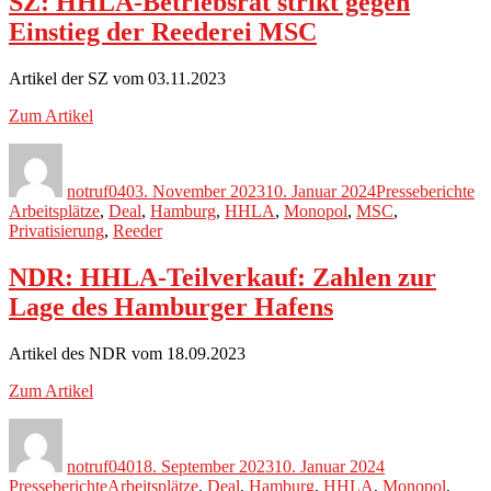
SZ: HHLA-Betriebsrat strikt gegen
Einstieg der Reederei MSC
Artikel der SZ vom 03.11.2023
Zum Artikel
Autor
Veröffentlicht
Kategorien
Sc
am
notruf040
3. November 2023
10. Januar 2024
Presseberichte
Arbeitsplätze
,
Deal
,
Hamburg
,
HHLA
,
Monopol
,
MSC
,
Privatisierung
,
Reeder
NDR: HHLA-Teilverkauf: Zahlen zur
Lage des Hamburger Hafens
Artikel des NDR vom 18.09.2023
Zum Artikel
Autor
Veröffentlicht
Kategorien
am
notruf040
18. September 2023
10. Januar 2024
Schlagwörter
Presseberichte
Arbeitsplätze
,
Deal
,
Hamburg
,
HHLA
,
Monopol
,