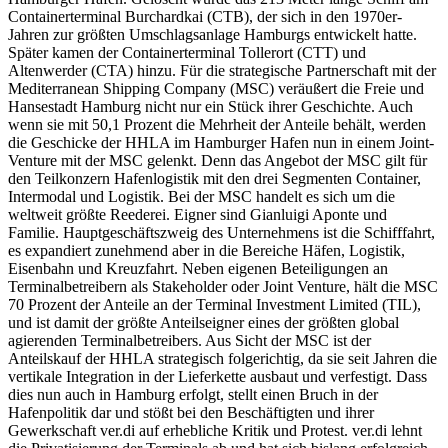
Containerterminal Burchardkai (CTB), der sich in den 1970er-
Jahren zur größten Umschlagsanlage Hamburgs entwickelt hatte.
Später kamen der Containerterminal Tollerort (CTT) und
Altenwerder (CTA) hinzu. Für die strategische Partnerschaft mit der
Mediterranean Shipping Company (MSC) veräußert die Freie und
Hansestadt Hamburg nicht nur ein Stück ihrer Geschichte. Auch
wenn sie mit 50,1 Prozent die Mehrheit der Anteile behält, werden
die Geschicke der HHLA im Hamburger Hafen nun in einem Joint-
Venture mit der MSC gelenkt. Denn das Angebot der MSC gilt für
den Teilkonzern Hafenlogistik mit den drei Segmenten Container,
Intermodal und Logistik. Bei der MSC handelt es sich um die
weltweit größte Reederei. Eigner sind Gianluigi Aponte und
Familie. Hauptgeschäftszweig des Unternehmens ist die Schifffahrt,
es expandiert zunehmend aber in die Bereiche Häfen, Logistik,
Eisenbahn und Kreuzfahrt. Neben eigenen Beteiligungen an
Terminalbetreibern als Stakeholder oder Joint Venture, hält die MSC
70 Prozent der Anteile an der Terminal Investment Limited (TIL),
und ist damit der größte Anteilseigner eines der größten global
agierenden Terminalbetreibers. Aus Sicht der MSC ist der
Anteilskauf der HHLA strategisch folgerichtig, da sie seit Jahren die
vertikale Integration in der Lieferkette ausbaut und verfestigt. Dass
dies nun auch in Hamburg erfolgt, stellt einen Bruch in der
Hafenpolitik dar und stößt bei den Beschäftigten und ihrer
Gewerkschaft ver.di auf erhebliche Kritik und Protest. ver.di lehnt