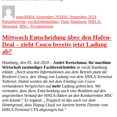
Autor
Veröffentlicht
Kategorien
am
notruf040
4. September 2024
16. September 2024
Schlagwörter
Presseberichte
,
ver.di
Arbeitsplätze
,
Deal
,
Hamburg
,
HHLA
,
Monopol
,
MSC
,
Privatisierung
Mittwoch Entscheidung über den Hafen-
Deal – zieht Cosco bereits jetzt Ladung
ab?
Hamburg, den
05. Juli
2024 –
André Kretschmar, für maritime
Wirtschaft zuständiger Fachbereichsleiter
in ver.di Hamburg
erklärt: „
Nach unseren Informationen aus dem Betrieb plant die
Reederei Cosco, den Abzug von Ladung von dem HHLA-Terminal
Tollerort. Damit werden die mit dem Einstieg von Cosco
verbundenen Versprechen auf
mehr
Ladung gebrochen. Wir
vermuten, dass diese Entscheidung auch eine Reaktion auf den
angestrebten Verkauf der HHLA-Aktien an den Konkurrenten MSC
sein könnte
.“ Er ergänzt:
„Tragisch ist das auch vor dem
Hintergrund, dass Hapag Lloyd vor kurzem bereits Dienste vom
HHLA-Terminal CTA abgezogen hat.“