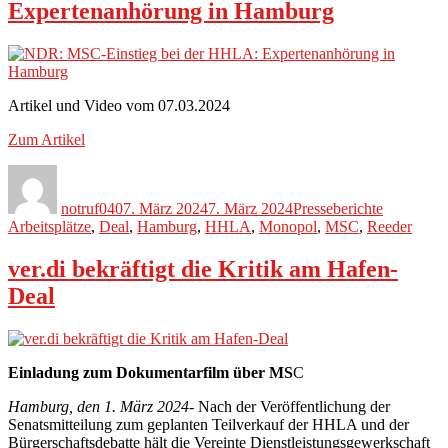
Expertenanhörung in Hamburg
Artikel und Video vom 07.03.2024
Zum Artikel
Autor
Veröffentlicht
Kategorien
Schlagwör
am
notruf040
7. März 2024
7. März 2024
Presseberichte
Arbeitsplätze
,
Deal
,
Hamburg
,
HHLA
,
Monopol
,
MSC
,
Reeder
ver.di bekräftigt die Kritik am Hafen-
Deal
Einladung zum Dokumentarfilm über MS
C
Hamburg, den 1. März 2024-
Nach der Veröffentlichung der
Senatsmitteilung zum geplanten Teilverkauf der HHLA und der
Bürgerschaftsdebatte hält die Vereinte Dienstleistungsgewerkschaft