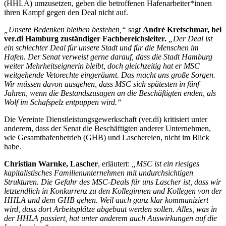
(HHLA) umzusetzen, geben die betroffenen Hafenarbeiter*innen
ihren Kampf gegen den Deal nicht auf.
„Unsere Bedenken bleiben bestehen,“
sagt
André Kretschmar, bei
ver.di Hamburg zuständiger Fachbereichsleiter.
„Der Deal ist
ein schlechter Deal für unsere Stadt und für die Menschen im
Hafen. Der Senat verweist gerne darauf, dass die Stadt Hamburg
weiter Mehrheitseignerin bleibt, doch gleichzeitig hat er MSC
weitgehende Vetorechte eingeräumt. Das macht uns große Sorgen.
Wir müssen davon ausgehen, dass MSC sich spätesten in fünf
Jahren, wenn die Bestandszusagen an die Beschäftigten enden, als
Wolf im Schafspelz entpuppen wird.“
Die Vereinte Dienstleistungsgewerkschaft (ver.di) kritisiert unter
anderem, dass der Senat die Beschäftigten anderer Unternehmen,
wie Gesamthafenbetrieb (GHB) und Laschereien, nicht im Blick
habe.
Christian Warnke, Lascher
, erläutert:
„MSC ist ein riesiges
kapitalistisches Familienunternehmen mit undurchsichtigen
Strukturen. Die Gefahr des MSC-Deals für uns Lascher ist, dass wir
letztendlich in Konkurrenz zu den Kolleginnen und Kollegen von der
HHLA und dem GHB gehen. Weil auch ganz klar kommuniziert
wird, dass dort Arbeitsplätze abgebaut werden sollen. Alles, was in
der HHLA passiert, hat unter anderem auch Auswirkungen auf die