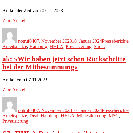
Artikel der Zeit vom 07.11.2023
Zum Artikel
Autor
Veröffentlicht
Kategorien
Sc
am
notruf040
7. November 2023
10. Januar 2024
Presseberichte
Arbeitsplätze
,
Hamburg
,
HHLA
,
Privatisierung
,
Streik
ak: »Wir haben jetzt schon Rückschritte
bei der Mitbestimmung«
Artikel vom 07.11.2023
Zum Artikel
Autor
Veröffentlicht
Kategorien
Sc
am
notruf040
7. November 2023
10. Januar 2024
Presseberichte
Arbeitsplätze
,
Deal
,
Hamburg
,
HHLA
,
Mitbestimmung
,
MSC
,
Privatisierung