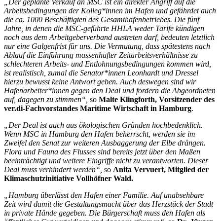
„Der geplante Verkauf an MSC ist ein direkter Angriff auf die
Arbeitsbedingungen der Kolleg*innen im Hafen und gefährdet auch
die ca. 1000 Beschäftigten des Gesamthafenbetriebes. Die fünf
Jahre, in denen die MSC-geführte HHLA weder Tarife kündigen
noch aus dem Arbeitgeberverband austreten darf, bedeuten letztlich
nur eine Galgenfrist für uns. Die Vermutung, dass spätestens nach
Ablauf die Einführung massenhafter Zeitarbeitsverhältnisse zu
schlechteren Arbeits- und Entlohnungsbedingungen kommen wird,
ist realistisch, zumal die Senator*innen Leonhardt und Dressel
hierzu bewusst keine Antwort geben. Auch deswegen sind wir
Hafenarbeiter*innen gegen den Deal und fordern die Abgeordneten
auf, dagegen zu stimmen“,
so
Malte Klingforth, Vorsitzender des
ver.di-Fachvorstandes Maritime Wirtschaft in Hamburg
.
„Der Deal ist auch aus ökologischen Gründen hochbedenklich.
Wenn MSC in Hamburg den Hafen beherrscht, werden sie im
Zweifel den Senat zur weiteren Ausbaggerung der Elbe drängen.
Flora und Fauna des Flusses sind bereits jetzt über den Maßen
beeinträchtigt und weitere Eingriffe nicht zu verantworten. Dieser
Deal muss verhindert werden“,
so
Anita Vervuert, Mitglied der
Klimaschutzinitiative Vollhöfner Wald.
„Hamburg überlässt den Hafen einer Familie. Auf unabsehbare
Zeit wird damit die Gestaltungsmacht über das Herzstück der Stadt
in private Hände gegeben. Die Bürgerschaft muss den Hafen als