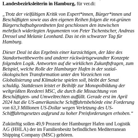
Landesbezirksleiterin in Hamburg,
für ver.di:
„Trotz der vielfältigen Kritik von Expert*innen, Bürger*innen und
Beschäftigten sowie aus den eigenen Reihen folgen die rot-grünen
Bürgerschaftsabgeordneten fast geschlossen den inzwischen
mehrfach widerlegten Argumenten von Peter Tschentscher, Andreas
Dressel und Melanie Leonhard. Das ist ein schwarzer Tag für
Hamburg.
Dieser Deal ist das Ergebnis einer kurzsichtigen, der Idee des
Standortwettbewerbs und anderer rückwärtsgewandter Konzepte
folgenden Logik. Antworten auf die wirklichen Zukunftsfragen, zum
Beispiel, welche Rolle der Hamburger Hafen in der sozial-
ökologischen Transformation unter den Vorzeichen von
Globalisierung und Klimakrise spielen soll, bleibt der Senat
schuldig. Stattdessen leistet er Beihilfe zur Monopolbildung der
weltgrößten Reederei MSC, die durch die Missachtung von
Beschäftigten- und Umweltrechten auffällt. Gerade erst im April
2024 hat die US-amerikanische Schifffahrtsbehörde eine Forderung
von 63,3 Millionen US-Dollar wegen Verletzung des US-
Schifffahrtsgesetzes aufgrund zu hoher Preisforderungen erhoben.“
Zukünftig sollen 49,9 Prozent der Hamburger Hafen und Logistik
AG (HHLA) der im Familienbesitz befindlichen Mediterranean
Shipping Company (MSC) gehören.