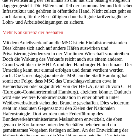
die Privatisierung der Terminals ab und hat sich bislang erfolgreich
dagegengestellt. Die Häfen sind Teil der kommunalen und kritischen
Infrastruktur und gehören in öffentliche Hand. Nicht zuletzt geht es
auch darum, für die Beschäftigten dauerhaft gute tarifvertragliche
Lohn- und Arbeitsbedingungen zu sichern.
Mehr Konkurrenz der Seehäfen
Mit dem Anteilsverkauf an die MSC ist ein Einfallstor entstanden.
Dies könnte sich auch auf andere Häfen auswirken und
Privatisierungstendenzen in der Maritimen Wirtschaft vorantreiben.
Doch die Wirkung des Verkaufs reicht auch aus einem anderen
Grund weit über die HHLA und den Hamburger Hafen hinaus: Der
Umschlag kann nur einmal erfolgen und daran verdient werden
auch. Die Umschlagsgarantie der MSC an die Stadt Hamburg hat
somit zur Folge, dass MSC das Umschlagsvolumen etwa in
Bremerhaven oder sogar direkt von der HHLA, nämlich vom CTH
(Eurogate-Containerterminal Hamburg), abziehen könnte. Dadurch
wird eine weitere Konkurrenzsituation in einer ohnehin unter
Wettbewerbsdruck stehenden Branche geschaffen. Dies wiederum
steht im absoluten Gegensatz zu den Zielen der Nationalen
Hafenstrategie. Dort wurden unter Federführung des
Bundesverkehrsministeriums Maßnahmen entwickelt, die eben
genau die Konkurrenz unter den Seehäfen beheben und ein
gemeinsames Vorgehen festlegen sollten. An der Entwicklung der
Hafenstrategie war auch die Stadt Hamburg beteiligt. Das jetzige