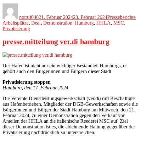
Autor
Veröffentlicht
Kategorien
Sc
am
notruf040
21. Februar 2024
23. Februar 2024
Presseberichte
Arbeitsplätze
,
Deal
,
Demonstration
,
Hamburg
,
HHLA
,
MSC
,
Privatisierung
presse.mitteilung ver.di hamburg
Der Hafen ist nicht nur ein wichtiger Bestandteil Hamburgs, er
gehört auch den Bürgerinnen und Bürgern dieser Stadt
Privatisierung stoppen
Hamburg, den 17. Februar 2024
Die Vereinte Dienstleistungsgewerkschaft (ver.di) ruft Beschäftigte
aus Hafenbetrieben, Mitglieder der DGB-Gewerkschaften sowie die
Bürgerinnen und Bürger der Stadt Hamburg am Mittwoch, den 21.
Februar 2024, zu einer Demonstration gegen den Verkauf von
Anteilen der HHLA an die italienische Reederei MSC auf. Ziel
dieser Demonstration ist es, die ablehnende Haltung gegenüber der
Privatisierung nachdrücklich zu unterstreichen.