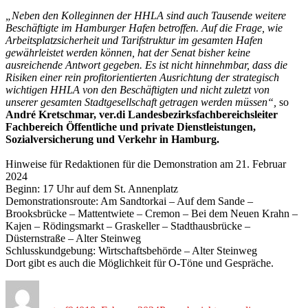
„Neben den Kolleginnen der HHLA sind auch Tausende weitere
Beschäftigte im Hamburger Hafen betroffen. Auf die Frage, wie
Arbeitsplatzsicherheit und Tarifstruktur im gesamten Hafen
gewährleistet werden können, hat der Senat bisher keine
ausreichende Antwort gegeben. Es ist nicht hinnehmbar, dass die
Risiken einer rein profitorientierten Ausrichtung der strategisch
wichtigen HHLA von den Beschäftigten und nicht zuletzt von
unserer gesamten Stadtgesellschaft getragen werden müssen“,
so
André Kretschmar, ver.di Landesbezirksfachbereichsleiter
Fachbereich Öffentliche und private Dienstleistungen,
Sozialversicherung und Verkehr in Hamburg.
Hinweise für Redaktionen für die Demonstration am 21. Februar
2024
Beginn: 17 Uhr auf dem St. Annenplatz
Demonstrationsroute: Am Sandtorkai – Auf dem Sande –
Brooksbrücke – Mattentwiete – Cremon – Bei dem Neuen Krahn –
Kajen – Rödingsmarkt – Graskeller – Stadthausbrücke –
Düsternstraße – Alter Steinweg
Schlusskundgebung: Wirtschaftsbehörde – Alter Steinweg
Dort gibt es auch die Möglichkeit für O-Töne und Gespräche.
Autor
Veröffentlicht
Kategorien
Schlagwörter
am