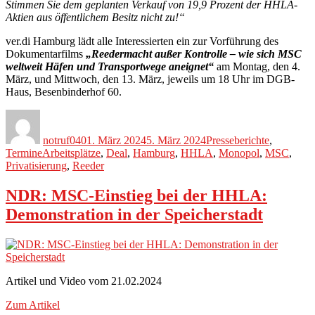
Stimmen Sie dem geplanten Verkauf von 19,9 Prozent der HHLA-
Aktien aus öffentlichem Besitz nicht zu!“
ver.di Hamburg lädt alle Interessierten ein zur Vorführung des
Dokumentarfilms
„Reedermacht außer Kontrolle – wie sich MSC
weltweit Häfen und Transportwege aneignet“
am Montag, den 4.
März, und Mittwoch, den 13. März, jeweils um 18 Uhr im DGB-
Haus, Besenbinderhof 60.
Autor
Veröffentlicht
Kategorien
am
notruf040
1. März 2024
5. März 2024
Presseberichte
,
Schlagwörter
Termine
Arbeitsplätze
,
Deal
,
Hamburg
,
HHLA
,
Monopol
,
MSC
,
Privatisierung
,
Reeder
NDR: MSC-Einstieg bei der HHLA:
Demonstration in der Speicherstadt
Artikel und Video vom 21.02.2024
Zum Artikel