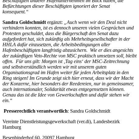
Beschäftigten anderer Hafenunternehmen im Blick haben, die
Befürchtungen dieser Beschäftigten ignoriert der Senat
konsequent.“
Sandra Goldschmidt
ergänzt:
„Auch wenn wir den Deal nicht
verhindern konnten, ist es dennoch unseren vielen Gesprächen und
Protesten geschuldet, dass die Bürgerschaft den Senat dazu
aufgefordert hat, sich
zukünftig
als Mehrheitsgesellschafter in der
HHLA dafür einzusetzen, die Arbeitsbedingungen aller
Hafenbeschäftigten langfristig abzusichern. Wie er dies angesichts
der zukünftigen Veto-Rechte von MSC praktisch umsetzen soll, bleibt
offen.
Für uns gilt:
Morgen ist ‚Tag eins‘ der MSC-Zeitrechnung
und selbstverständlich werden wir mit unserem guten
Organisationsgrad im Hafen weiter für jeden Arbeitsplatz in den
Ring steigen! Im Grunde zeigt sich hier erneut, dass wir der Macht
der Konzerne, hier besonders der Reedereien, nur in gemeinsamer,
auch internationaler, Solidarität etwas entgegensetzen können.
Genau das ist die Idee von Gewerkschaften und dafür stehen wir
ein.“
Presserechtlich verantwortlich
: Sandra Goldschmidt
Vereinte Dienstleistungsgewerkschaft (ver.di), Landesbezirk
Hamburg
Besenbinderhof 60, 20097 Hamburg