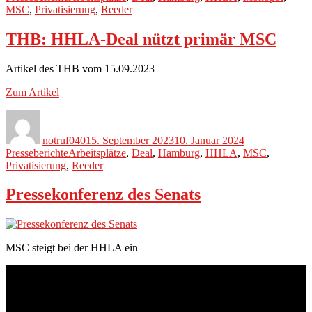
MSC
,
Privatisierung
,
Reeder
THB: HHLA-Deal nützt primär MSC
Artikel des THB vom 15.09.2023
Zum Artikel
Autor
Veröffentlicht
Kategorien
am
notruf040
15. September 2023
10. Januar 2024
Schlagwörter
Presseberichte
Arbeitsplätze
,
Deal
,
Hamburg
,
HHLA
,
MSC
,
Privatisierung
,
Reeder
Pressekonferenz des Senats
MSC steigt bei der HHLA ein