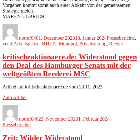
Vorgehen kommt somit auch einer Abkehr von der gemeinsamen
Strategie gleich.
MAREN ULBRICH
Autor
Veröffentlicht
Kategorien
am
notruf040
1. Dezember 2023
18. Januar 2024
Presseberichte
,
Schlagwörter
ver.di
Arbeitsplätze
,
HHLA
,
Monopol
,
Privatisierung
,
Reeder
kritischeaktionaere.de: Widerstand gegen
den Deal des Hamburger Senats mit der
weltgrößten Reederei MSC
Artikel auf kritischeaktionaere.de vom 23.11. 2023
Zum Artikel
Autor
Veröffentlicht
Kategorien
am
notruf040
23. November 2023
1. Februar 2024
Presseberichte
Zeit: Wilder Widerstand