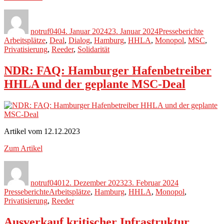
Autor
Veröffentlicht
Kategorien
Schlag
am
notruf040
4. Januar 2024
23. Januar 2024
Presseberichte
Arbeitsplätze
,
Deal
,
Dialog
,
Hamburg
,
HHLA
,
Monopol
,
MSC
,
Privatisierung
,
Reeder
,
Solidarität
NDR: FAQ: Hamburger Hafenbetreiber
HHLA und der geplante MSC-Deal
Artikel vom 12.12.2023
Zum Artikel
Autor
Veröffentlicht
Kategorien
am
notruf040
12. Dezember 2023
23. Februar 2024
Schlagwörter
Presseberichte
Arbeitsplätze
,
Hamburg
,
HHLA
,
Monopol
,
Privatisierung
,
Reeder
Ausverkauf kritischer Infrastruktur