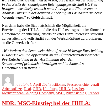
wäre eine gute Gelegenheit gewesen, die HHLA wieder vollständig
in den Besitz der stadteigenen Beteiligungsgesellschaft HGV zu
bringen – was übrigens auch nach Aussage von Finanzsenator
Andreas Dressel in der heutigen Anhörung im Grundsatz die beste
Variante wäre.“
so
Goldschmidt.
Nur dann habe die Stadt tatsächlich die Möglichkeit, die
Entwicklung der HHLA und die des Hafens insgesamt im Sinne der
Gemeinwohlorientierung jenseits privater Einzelinteressen steuernd
zu gestalten und vollständig von der Wertschöpfung zu profitieren,
so die Gewerkschafterin.
„
Wir fordern den Senat weiterhin auf, seine bisherige Entscheidung
zu überdenken und appellieren an die Bürgerschaftsabgeordneten,
ihre Entscheidung in der Abstimmung über den
Senatsentwurf gründlich abzuwägen und im Sinne des
Gemeinwohls zu treffen.“
Autor
Veröffentlicht
Kategorien
Schla
am
notruf040
4. April 2024
Positionen
,
Presseberichte
,
ver.di
Arbeitsplätze
,
Deal
,
GHB
,
Hamburg
,
HHLA
,
Lascher
,
Mediterranean Shipping Company
,
MSC
,
Privatisierung
,
Reeder
NDR: MSC-Einstieg bei der HHLA: