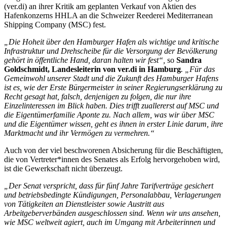
(ver.di) an ihrer Kritik am geplanten Verkauf von Aktien des
Hafenkonzerns HHLA an die Schweizer Reederei Mediterranean
Shipping Company (MSC) fest.
„Die Hoheit über den Hamburger Hafen als wichtige und kritische
Infrastruktur und Drehscheibe für die Versorgung der Bevölkerung
gehört in öffentliche Hand, daran halten wir fest“,
so
Sandra
Goldschmidt, Landesleiterin von ver.di in Hamburg
. „Für das
Gemeinwohl unserer Stadt und die Zukunft des Hamburger Hafens
ist es, wie der Erste Bürgermeister in seiner Regierungserklärung zu
Recht gesagt hat, falsch, denjenigen zu folgen, die nur ihre
Einzelinteressen im Blick haben. Dies trifft zuallererst auf MSC und
die Eigentümerfamilie Aponte zu. Nach allem, was wir über MSC
und die Eigentümer wissen, geht es ihnen in erster Linie darum, ihre
Marktmacht und ihr Vermögen zu vermehren.“
Auch von der viel beschworenen Absicherung für die Beschäftigten,
die von Vertreter*innen des Senates als Erfolg hervorgehoben wird,
ist die Gewerkschaft nicht überzeugt.
„Der Senat verspricht, dass für fünf Jahre Tarifverträge gesichert
und betriebsbedingte Kündigungen, Personalabbau, Verlagerungen
von Tätigkeiten an Dienstleister sowie Austritt aus
Arbeitgeberverbänden ausgeschlossen sind. Wenn wir uns ansehen,
wie MSC weltweit agiert, auch im Umgang mit Arbeiterinnen und